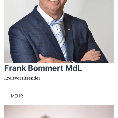
BILDER
Mitmachen
BÜRGERANFRAGE
LINKS
Frank Bommert MdL
Kreisvorsitzender
MEHR