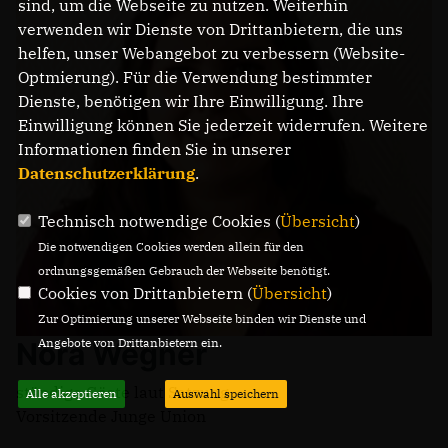
sind, um die Webseite zu nutzen. Weiterhin
verwenden wir Dienste von Drittanbietern, die uns
helfen, unser Webangebot zu verbessern (Website-
Optmierung). Für die Verwendung bestimmter
Dienste, benötigen wir Ihre Einwilligung. Ihre
Einwilligung können Sie jederzeit widerrufen. Weitere
Informationen finden Sie in unserer
Datenschutzerklärung
.
Technisch notwendige Cookies (
Übersicht
)
Die notwendigen Cookies werden allein für den
ordnungsgemäßen Gebrauch der Webseite benötigt.
Cookies von Drittanbietern (
Übersicht
)
Zur Optimierung unserer Webseite binden wir Dienste und
Angebote von Drittanbietern ein.
Nora Wegner
ständige Gäste laut Satzung
Alle akzeptieren
Auswahl speichern
Vorsitzende Junge Union