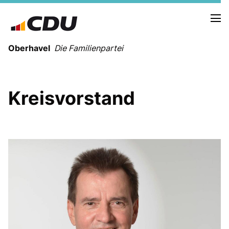
Oberhavel
Die Familienpartei
Kreisvorstand
NEUIGKEITEN
TERMINE
KREISVORSTAND
ORTSVERBÄNDE
VEREINIGUNGEN
Kreistagsfraktion
Leitprogramm der CDU Oberhavel