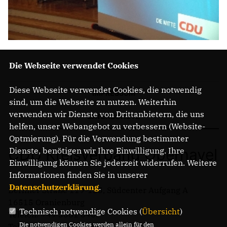
Die Webseite verwendet Cookies
Diese Webseite verwendet Cookies, die notwendig
IMPRESSUM
sind, um die Webseite zu nutzen. Weiterhin
verwenden wir Dienste von Drittanbietern, die uns
DATENSCHUTZ
helfen, unser Webangebot zu verbessern (Website-
Optmierung). Für die Verwendung bestimmter
CDU Kreisverband Oberhavel
Dienste, benötigen wir Ihre Einwilligung. Ihre
Einwilligung können Sie jederzeit widerrufen. Weitere
Informationen finden Sie in unserer
Datenschutzerklärung
.
Berliner Straße 119-125, Südcenter Aufgang A
16515 Oranienburg
Technisch notwendige Cookies (
Übersicht
)
Telefon: +49 3301 3405
Die notwendigen Cookies werden allein für den
Telefax: +49 3301 521161