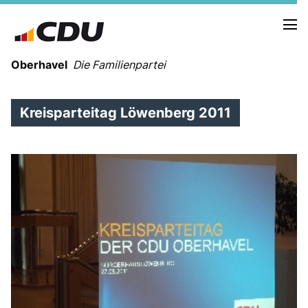
Oberhavel
Die Familienpartei
Kreisparteitag Löwenberg 2011
NEUIGKEITEN
TERMINE
KREISVORSTAND
ORTSVERBÄNDE
VEREINIGUNGEN
Kreistagsfraktion
Leitprogramm der CDU Oberhavel