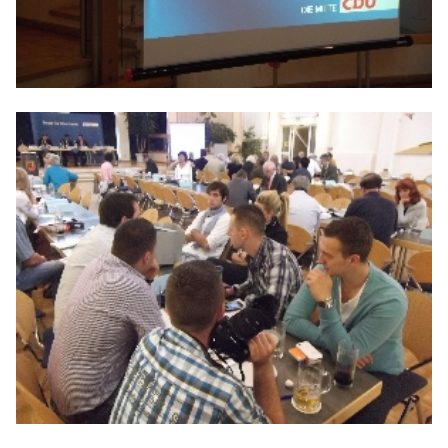
BILDER
Mitmachen
BÜRGERANFRAGE
LINKS