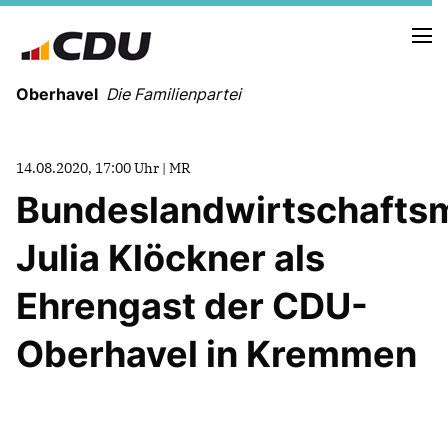
Oberhavel
Die Familienpartei
14.08.2020, 17:00 Uhr | MR
Bundeslandwirtschaftsm
NEUIGKEITEN
TERMINE
Julia Klöckner als
Ehrengast der CDU-
KREISVORSTAND
ORTSVERBÄNDE
Oberhavel in Kremmen
VEREINIGUNGEN
Kreistagsfraktion
Leitprogramm der CDU Oberhavel