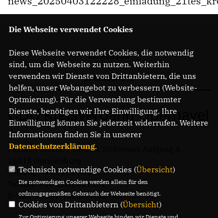
news_20250403122228_einladung_21tes_kr
Die Webseite verwendet Cookies
Diese Webseite verwendet Cookies, die notwendig
IMPRESSUM
sind, um die Webseite zu nutzen. Weiterhin
verwenden wir Dienste von Drittanbietern, die uns
DATENSCHUTZ
helfen, unser Webangebot zu verbessern (Website-
Optmierung). Für die Verwendung bestimmter
Dienste, benötigen wir Ihre Einwilligung. Ihre
CDU Kreisverband Oberhavel
Einwilligung können Sie jederzeit widerrufen. Weitere
Informationen finden Sie in unserer
Datenschutzerklärung
.
Berliner Straße 119-125, Südcenter Aufgang A
16515 Oranienburg
Technisch notwendige Cookies (
Übersicht
)
Telefon: +49 3301 3405
Die notwendigen Cookies werden allein für den
Telefax: +49 3301 521161
ordnungsgemäßen Gebrauch der Webseite benötigt.
E-Mail: kreisverband@cdu-oberhavel.de
Cookies von Drittanbietern (
Übersicht
)
Zur Optimierung unserer Webseite binden wir Dienste und