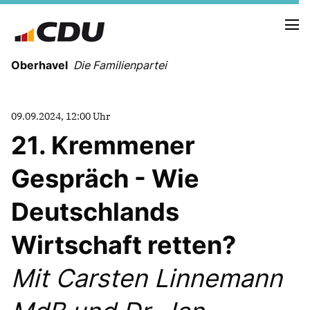
Oberhavel
Die Familienpartei
09.09.2024, 12:00 Uhr
21. Kremmener
NEUIGKEITEN
TERMINE
Gespräch - Wie
Deutschlands
KREISVORSTAND
ORTSVERBÄNDE
Wirtschaft retten?
VEREINIGUNGEN
Kreistagsfraktion
Mit Carsten Linnemann
Leitprogramm der CDU Oberhavel