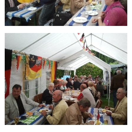
BILDER
Mitmachen
BÜRGERANFRAGE
LINKS