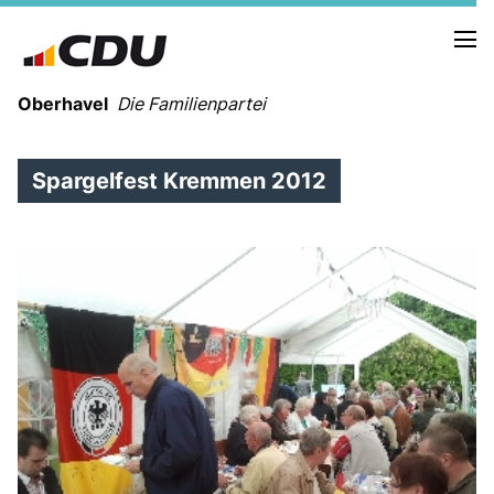
Oberhavel
Die Familienpartei
Spargelfest Kremmen 2012
NEUIGKEITEN
TERMINE
KREISVORSTAND
ORTSVERBÄNDE
VEREINIGUNGEN
Kreistagsfraktion
Leitprogramm der CDU Oberhavel