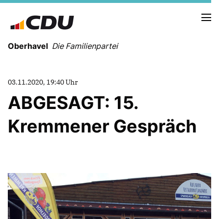
Oberhavel
Die Familienpartei
03.11.2020, 19:40 Uhr
ABGESAGT: 15.
NEUIGKEITEN
TERMINE
Kremmener Gespräch
KREISVORSTAND
ORTSVERBÄNDE
VEREINIGUNGEN
Kreistagsfraktion
Leitprogramm der CDU Oberhavel