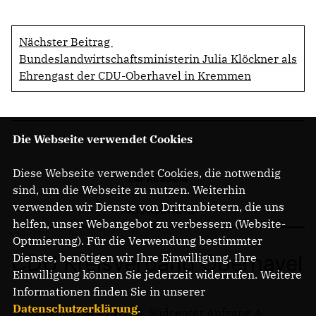
Nächster Beitrag
Bundeslandwirtschaftsministerin Julia Klöckner als
Ehrengast der CDU-Oberhavel in Kremmen
Die Webseite verwendet Cookies
Diese Webseite verwendet Cookies, die notwendig
IMPRESSUM
sind, um die Webseite zu nutzen. Weiterhin
verwenden wir Dienste von Drittanbietern, die uns
DATENSCHUTZ
helfen, unser Webangebot zu verbessern (Website-
Optmierung). Für die Verwendung bestimmter
CDU Kreisverband Oberhavel
Dienste, benötigen wir Ihre Einwilligung. Ihre
Einwilligung können Sie jederzeit widerrufen. Weitere
Informationen finden Sie in unserer
Datenschutzerklärung
.
Berliner Straße 119-125, Südcenter Aufgang A