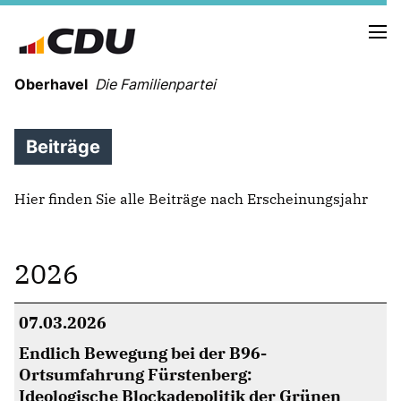
Oberhavel
Die Familienpartei
Beiträge
NEUIGKEITEN
Hier finden Sie alle Beiträge nach Erscheinungsjahr
TERMINE
2026
KREISVORSTAND
ORTSVERBÄNDE
VEREINIGUNGEN
07.03.2026
Kreistagsfraktion
Leitprogramm der CDU Oberhavel
Endlich Bewegung bei der B96-
Ortsumfahrung Fürstenberg:
Ideologische Blockadepolitik der Grünen